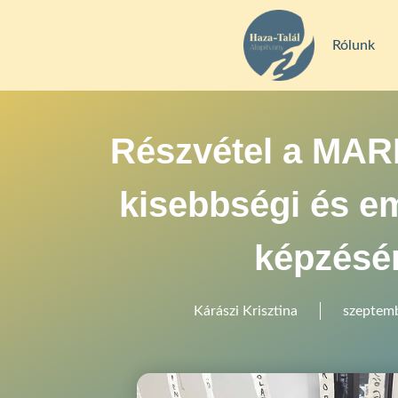
Rólunk
Részvétel a MARI
kisebbségi és em
képzésé
Kárászi Krisztina
szeptemb