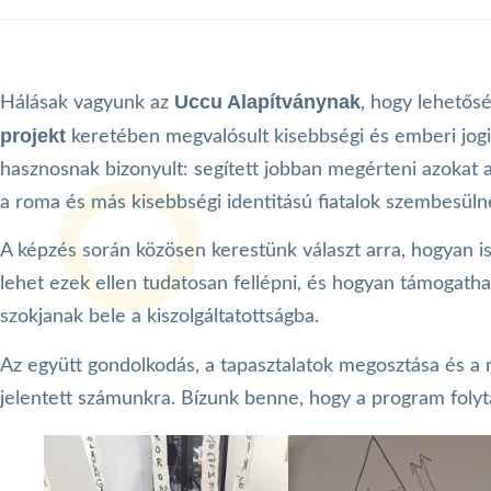
Uccu Alapítványnak
Hálásak vagyunk az
, hogy lehetős
projekt
keretében megvalósult kisebbségi és emberi jog
hasznosnak bizonyult: segített jobban megérteni azokat 
a roma és más kisebbségi identitású fiatalok szembesüln
A képzés során közösen kerestünk választ arra, hogyan i
lehet ezek ellen tudatosan fellépni, és hogyan támogatha
szokjanak bele a kiszolgáltatottságba.
Az együtt gondolkodás, a tapasztalatok megosztása és a n
jelentett számunkra. Bízunk benne, hogy a program folyt