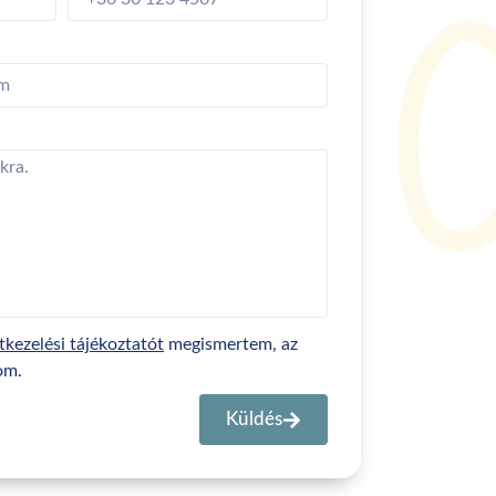
tkezelési tájékoztatót
megismertem, az
om.
Küldés