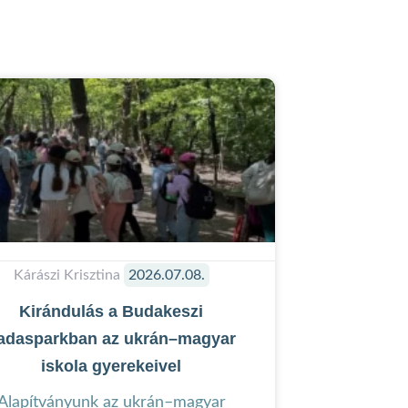
Kárászi Krisztina
2026.07.08.
Kirándulás a Budakeszi
adasparkban az ukrán–magyar
iskola gyerekeivel
Alapítványunk az ukrán–magyar