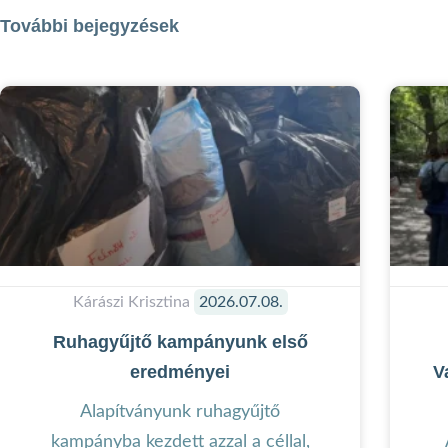
További bejegyzések
Kárászi Krisztina
2026.07.08.
Ruhagyűjtő kampányunk első
eredményei
V
Alapítványunk ruhagyűjtő
kampányba kezdett azzal a céllal,