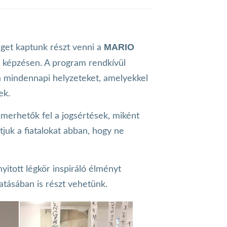
MARIO
éget kaptunk részt venni a
i képzésen. A program rendkívül
a mindennapi helyzeteket, amelyekkel
ek.
smerhetők fel a jogsértések, miként
tjuk a fiatalokat abban, hogy ne
yitott légkör inspiráló élményt
atásában is részt vehetünk.