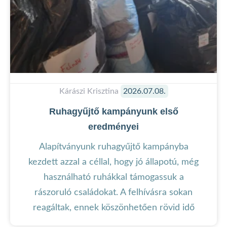
Kárászi Krisztina
2026.07.08.
Ruhagyűjtő kampányunk első
eredményei
Alapítványunk ruhagyűjtő kampányba
kezdett azzal a céllal, hogy jó állapotú, még
használható ruhákkal támogassuk a
rászoruló családokat. A felhívásra sokan
reagáltak, ennek köszönhetően rövid idő