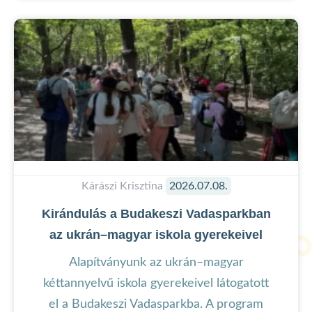
Kárászi Krisztina
2026.07.08.
Kirándulás a Budakeszi Vadasparkban
az ukrán–magyar iskola gyerekeivel
Alapítványunk az ukrán–magyar
kéttannyelvű iskola gyerekeivel látogatott
el a Budakeszi Vadasparkba. A program