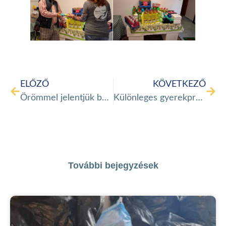
ELŐZŐ
KÖVETKEZŐ
Örömmel jelentjük be, hogy a Haza Talál Menekülteket Segítő Alapítvány új, barátságos és nyitott közösségi teret hoz létre
Különleges gyerekprogramot szervezett a Haza talál alapítvány!
További bejegyzések